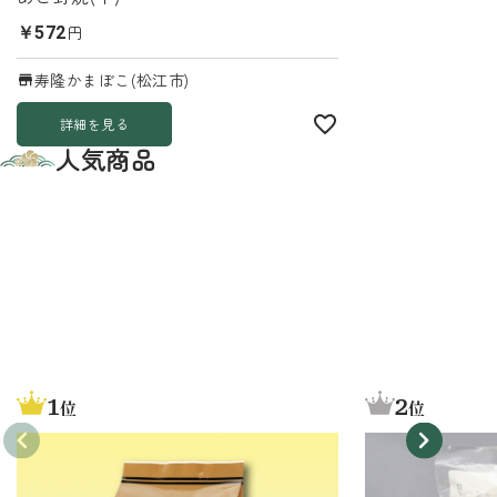
円
￥572
寿隆かまぼこ(松江市)
詳細を見る
人気商品
1
2
位
位