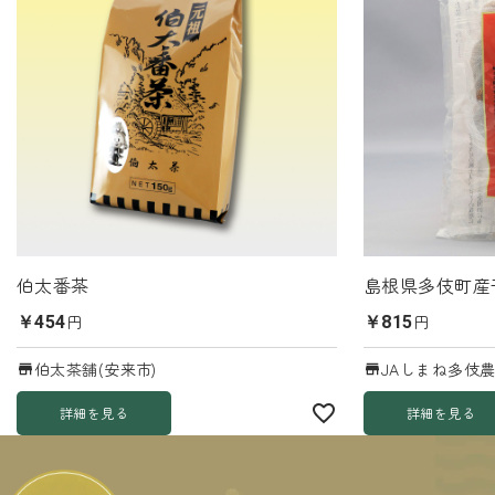
伯太番茶
島根県多伎町産
円
円
￥454
￥815
伯太茶舗(安来市)
JAしまね多伎農
詳細を見る
詳細を見る