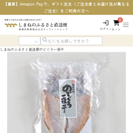
【重要】Amazon Payで、ギフト注文（ご注文者とお届け先が異なる
ご注文）をご利用の方へ
0
ログイン
カート
しまねのふるさと直送便
のどぐろ一夜干