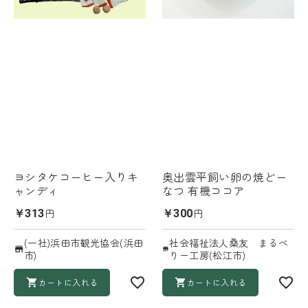
ヨシタケコーヒー入りキ
奥出雲平飼い卵の焼どー
ャンディ
なつ 有機ココア
円
円
￥313
￥300
(一社)浜田市観光協会(浜田
社会福祉法人桑友 まるべ
市)
りー工房(松江市)
カートに入れる
カートに入れる