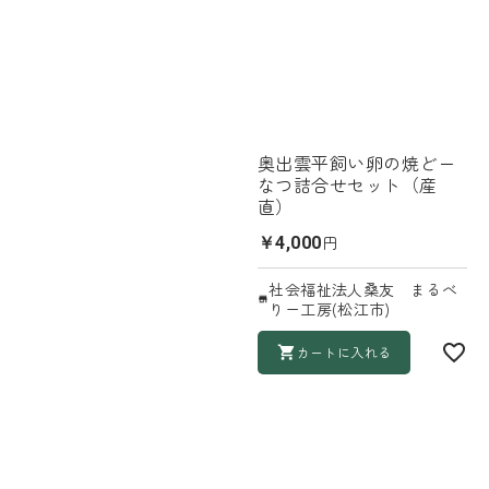
奥出雲平飼い卵の焼どー
なつ詰合せセット（産
直）
円
￥4,000
社会福祉法人桑友 まるべ
りー工房(松江市)
カートに入れる