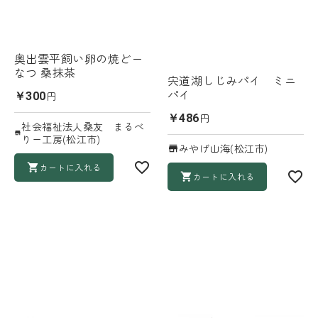
奥出雲平飼い卵の焼どー
なつ 桑抹茶
宍道湖しじみパイ ミニ
パイ
円
￥300
円
￥486
社会福祉法人桑友 まるべ
りー工房(松江市)
みやげ山海(松江市)
カートに入れる
カートに入れる