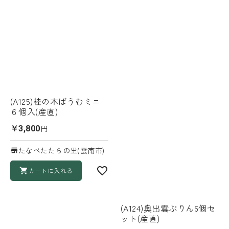
(A125)桂の木ばうむミニ
６個入(産直)
円
￥3,800
たなべたたらの里(雲南市)
カートに入れる
(A124)奥出雲ぷりん6個セ
ット(産直)