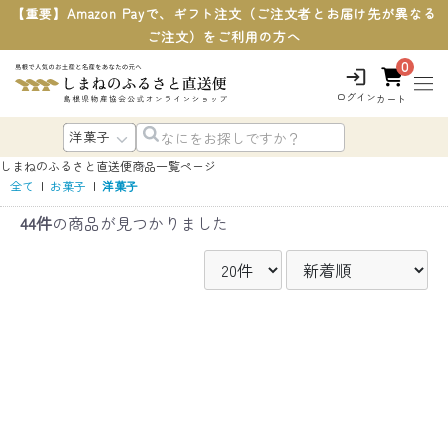
【重要】Amazon Payで、ギフト注文（ご注文者とお届け先が異なる
ご注文）をご利用の方へ
0
ログイン
カート
しまねのふるさと直送便
商品一覧ページ
全て
|
お菓子
|
洋菓子
44件
の商品が見つかりました