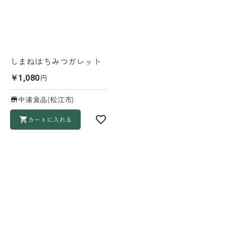
しまねはちみつガレット
円
￥1,080
中浦食品(松江市)
カートに入れる