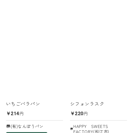
いちごバラパン
シフォンラスク
円
円
￥214
￥220
(有)なんぽうパン
HAPPY SWEETS
FACTORY(松江市)