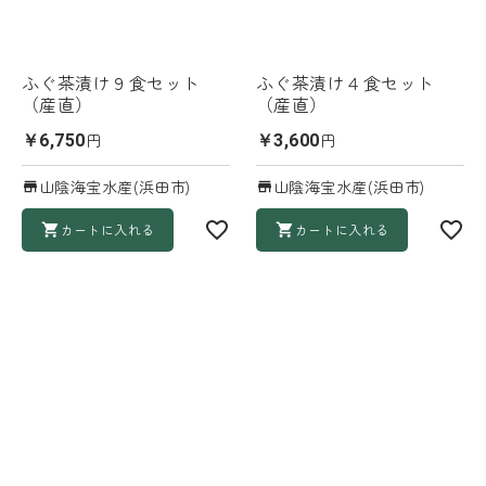
ふぐ茶漬け９食セット
ふぐ茶漬け４食セット
（産直）
（産直）
円
円
￥6,750
￥3,600
山陰海宝水産(浜田市)
山陰海宝水産(浜田市)
カートに入れる
カートに入れる