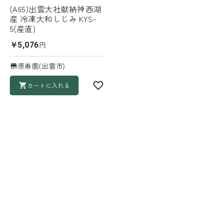
(A65)出雲大社献納神西湖
産 冷凍大和しじみ KYS-
5(産直)
円
￥5,076
原寿園(出雲市)
カートに入れる