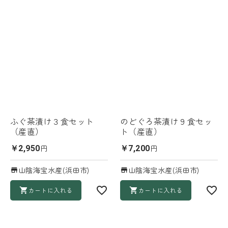
ふぐ茶漬け３食セット
のどぐろ茶漬け９食セッ
（産直）
ト（産直）
円
円
￥2,950
￥7,200
山陰海宝水産(浜田市)
山陰海宝水産(浜田市)
カートに入れる
カートに入れる