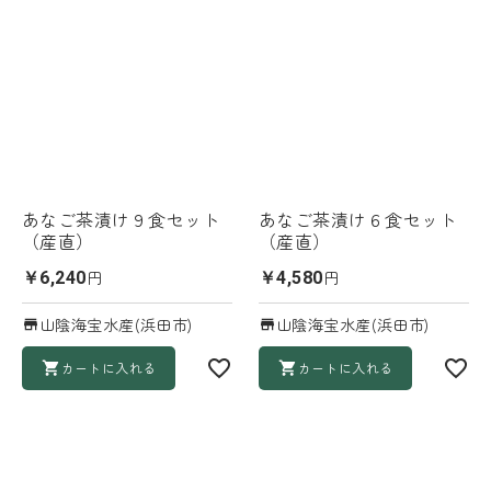
あなご茶漬け９食セット
あなご茶漬け６食セット
（産直）
（産直）
円
円
￥6,240
￥4,580
山陰海宝水産(浜田市)
山陰海宝水産(浜田市)
カートに入れる
カートに入れる