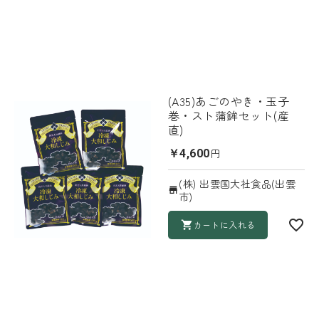
(A35)あごのやき・玉子
巻・スト蒲鉾セット(産
直)
円
￥4,600
(株) 出雲国大社食品(出雲
市)
カートに入れる