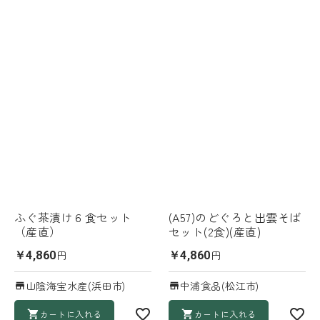
ふぐ茶漬け６食セット
(A57)のどぐろと出雲そば
（産直）
セット(2食)(産直)
円
円
￥4,860
￥4,860
山陰海宝水産(浜田市)
中浦食品(松江市)
カートに入れる
カートに入れる