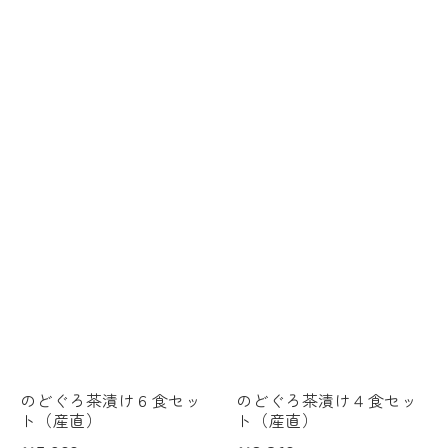
のどぐろ茶漬け６食セッ
のどぐろ茶漬け４食セッ
ト（産直）
ト（産直）