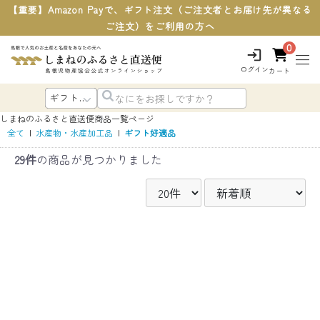
【重要】Amazon Payで、ギフト注文（ご注文者とお届け先が異なる
ご注文）をご利用の方へ
0
ログイン
カート
しまねのふるさと直送便
商品一覧ページ
全て
|
水産物・水産加工品
|
ギフト好適品
29件
の商品が見つかりました