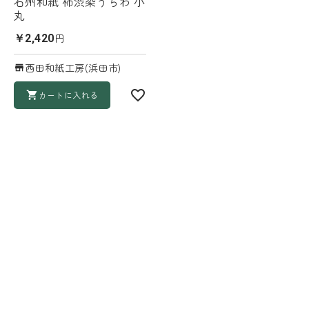
石州和紙 柿渋染うちわ 小
丸
円
￥2,420
西田和紙工房(浜田市)
カートに入れる