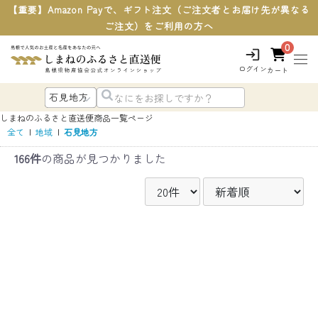
【重要】Amazon Payで、ギフト注文（ご注文者とお届け先が異なる
ご注文）をご利用の方へ
0
ログイン
カート
しまねのふるさと直送便
商品一覧ページ
全て
|
地域
|
石見地方
166件
の商品が見つかりました