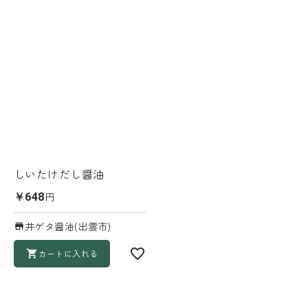
しいたけだし醤油
円
￥648
井ゲタ醤油(出雲市)
カートに入れる