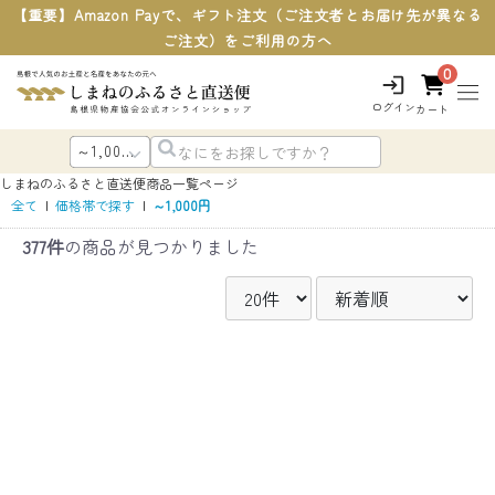
【重要】Amazon Payで、ギフト注文（ご注文者とお届け先が異なる
ご注文）をご利用の方へ
0
ログイン
カート
しまねのふるさと直送便
商品一覧ページ
全て
|
価格帯で探す
|
～1,000円
377件
の商品が見つかりました