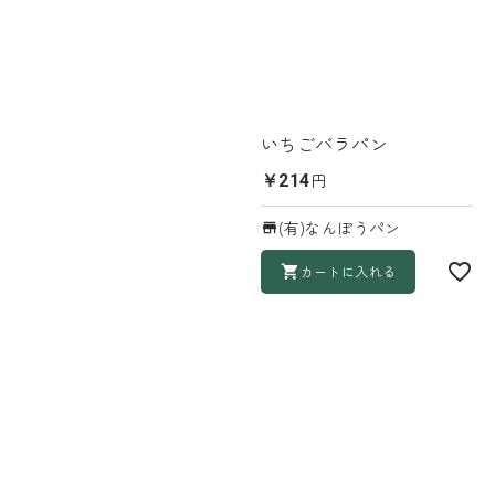
いちごバラパン
円
￥214
(有)なんぽうパン
カートに入れる