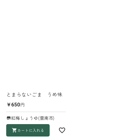
とまらないごま うめ味
円
￥650
紅梅しょうゆ(雲南市)
カートに入れる