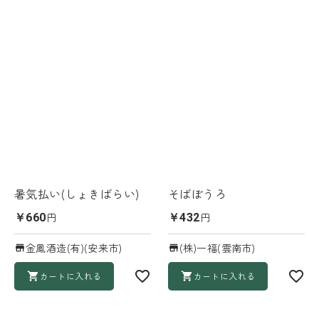
暑気払い(しょきばらい)
そばぼうろ
円
円
￥660
￥432
金鳳酒造(有)(安来市)
(株)一福(雲南市)
カートに入れる
カートに入れる