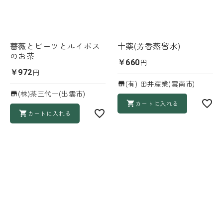
薔薇とビーツとルイボス
十薬(芳香蒸留水)
のお茶
円
￥660
円
￥972
(有) 田井産業(雲南市)
(株)茶三代一(出雲市)
カートに入れる
カートに入れる