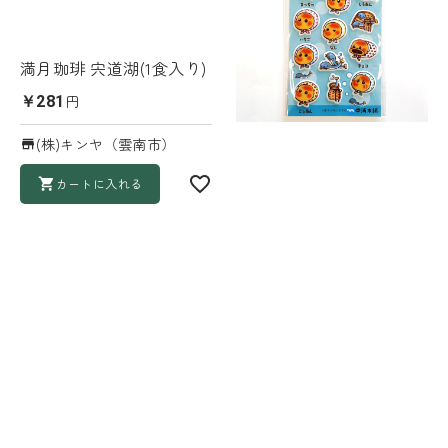
満月珈琲 宍道湖(1食入り)
円
￥281
(株)キンヤ（雲南市）
カートに入れる