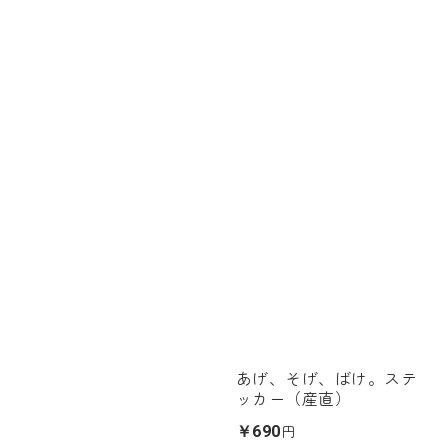
あげ、そげ、ばけ。ステ
ッカー（産直）
円
￥690