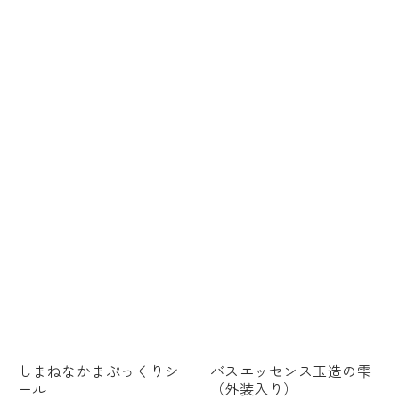
しまねなかまぷっくりシ
バスエッセンス玉造の雫
ール
（外装入り）