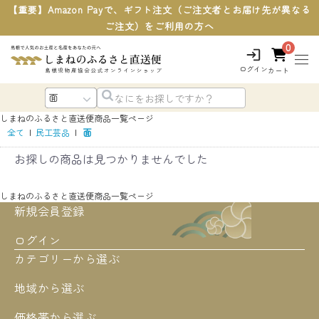
【重要】Amazon Payで、ギフト注文（ご注文者とお届け先が異なる
ご注文）をご利用の方へ
0
ログイン
カート
しまねのふるさと直送便
商品一覧ページ
全て
|
民工芸品
|
面
お探しの商品は見つかりませんでした
しまねのふるさと直送便
商品一覧ページ
新規会員登録
ログイン
カテゴリーから選ぶ
地域から選ぶ
価格帯から選ぶ