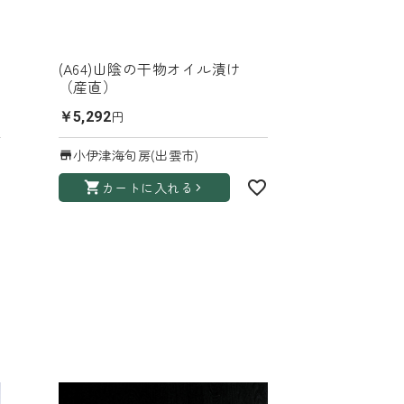
(A64)山陰の干物オイル漬け
（産直）
円
￥5,292
小伊津海旬房(出雲市)
カートに入れる