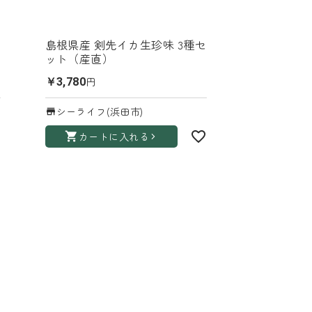
島根県産 剣先イカ生珍味 3種セ
ット（産直）
円
￥3,780
シーライフ(浜田市)
カートに入れる