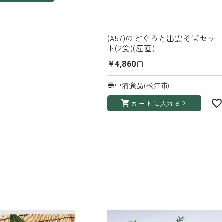
(A57)のどぐろと出雲そばセッ
ト(2食)(産直)
円
￥4,860
中浦食品(松江市)
カートに入れる