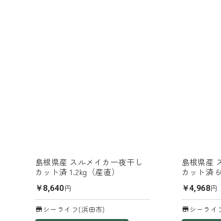
島根県産 スルメイカ一夜干し
島根県産 
カット済 1.2kg（産直）
カット済 6
円
円
￥8,640
￥4,968
シーライフ(浜田市)
シーライフ