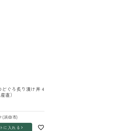
のどぐろ炙り漬け丼 4
（産直）
(浜田市)
トに入れる