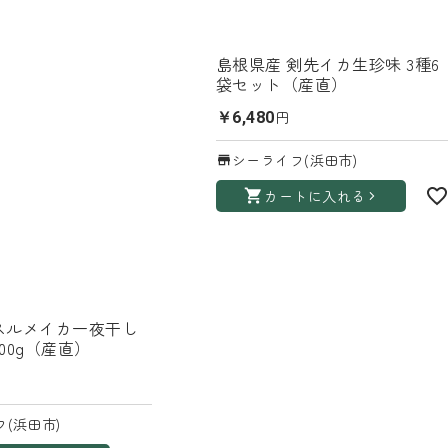
島根県産 剣先イカ生珍味 3種6
袋セット（産直）
円
￥6,480
シーライフ(浜田市)
カートに入れる
スルメイカ一夜干し
00g（産直）
(浜田市)