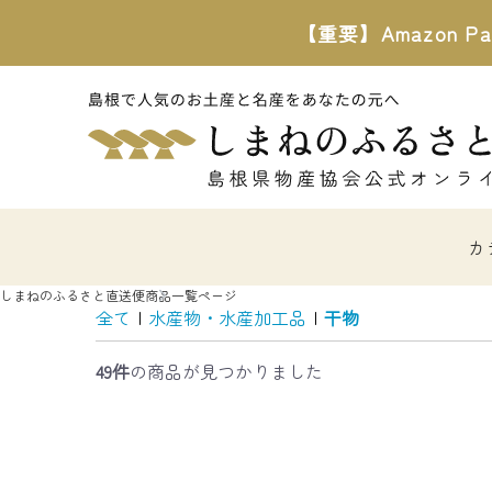
【重要】Amazon
カ
しまねのふるさと直送便
商品一覧ページ
全て
|
水産物・水産加工品
|
干物
49件
の商品が見つかりました