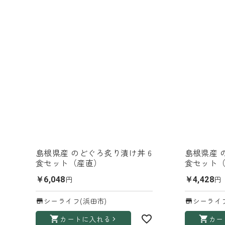
島根県産 のどぐろ炙り漬け丼 6
島根県産 
食セット（産直）
食セット
円
円
￥6,048
￥4,428
シーライフ(浜田市)
シーライフ
カートに入れる
カー