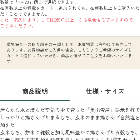
数量は「1～20」個まで選択できます。
在庫数以上の個数をカートに追加されても、在庫数以上をご購入いた
だくことはできません。
また、商品によりましては2個口以上になる場合もございますので、
ご了承ください。
環境保全への取り組みの一環として、お買物袋は有料にて販売して
おります。お買物袋がご入用の場合、
こちら
よりご希望のサイズを
カートに追加していただき、商品と併せてご注文をお願いいたしま
す。
商品説明
仕様・サイズ
清らかな水と澄んだ空気の中で育った「奥出雲産」餅米を杵で
しっかりと搗きあげたまるもち、玄米のまま搗きあげ自然塩を
加えた
玄米もち、餅米に雑穀を加え風味豊かに搗きあげた五穀もち、
餅米に蕎麦の実を加え食感を楽しめる蕎麦もちの4種をセット