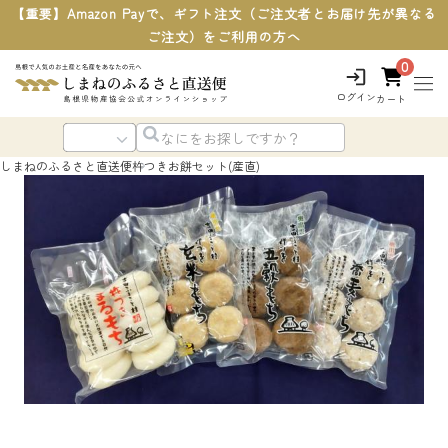
【重要】Amazon Payで、ギフト注文（ご注文者とお届け先が異なる
ご注文）をご利用の方へ
0
ログイン
カート
しまねのふるさと直送便
杵つきお餅セット(産直)