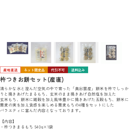
産地直送
ネット限定品
代引不可
送料込み
杵つきお餅セット(産直)
清らかな水と澄んだ空気の中で育った「奥出雲産」餅米を杵でしっか
りと搗きあげたまるもち、玄米のまま搗きあげ自然塩を加えた
玄米もち、餅米に雑穀を加え風味豊かに搗きあげた五穀もち、餅米に
蕎麦の実を加え食感を楽しめる蕎麦もちの4種をセットにした
バラエティに富んだ内容となっております。
【内容】
・杵つきまるもち 540g×1袋