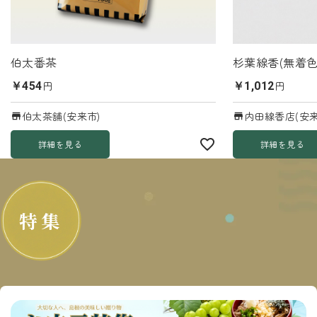
伯太番茶
杉葉線香(無着色
円
円
￥454
￥1,012
伯太茶舗(安来市)
内田線香店(安来
詳細を見る
詳細を見る
特集