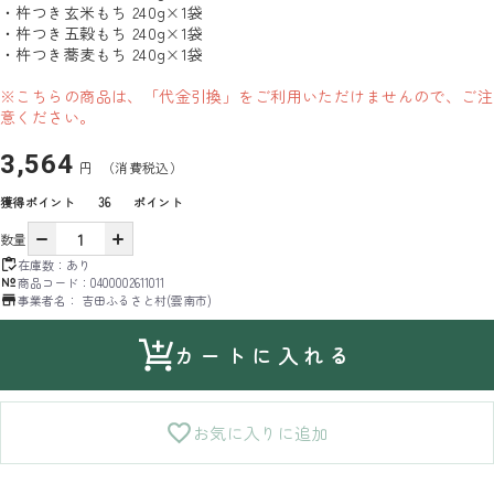
・杵つき玄米もち 240g×1袋
・杵つき五穀もち 240g×1袋
・杵つき蕎麦もち 240g×1袋
※こちらの商品は、「代金引換」をご利用いただけませんので、ご注
意ください。
3,564
円
（消費税込）
獲得ポイント
36
ポイント
数量
在庫数：
あり
商品コード：
0400002611011
事業者名：
吉田ふるさと村(雲南市)
カートに入れる
お気に入りに追加