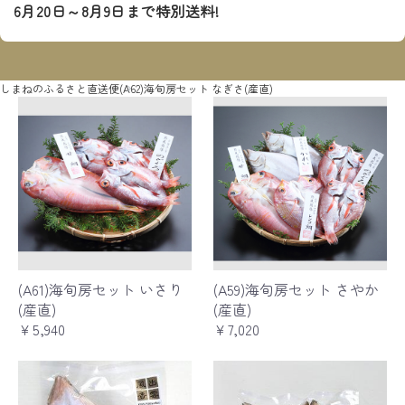
6月20日～8月9日まで特別送料!
しまねのふるさと直送便
(A62)海旬房セット なぎさ(産直)
(A61)海旬房セット いさり
(A59)海旬房セット さやか
(産直)
(産直)
￥5,940
￥7,020