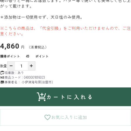
磯の香りと一緒にお届致します。バター等で焼いても美味しく召し上
がって戴けます。
＊添加物は一切使用せず、天日塩のみ使用。
※こちらの商品は、「代金引換」をご利用いただけませんので、ご注
意ください。
4,860
円
（消費税込）
獲得ポイント
49
ポイント
数量
在庫数：
あり
商品コード：
0400001895023
事業者名：
小伊津海旬房(出雲市)
カートに入れる
お気に入りに追加