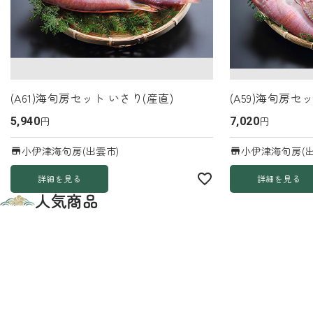
(A61)海旬房セット いさり(産直)
(A59)海旬房セ
円
円
5,940
7,020
小伊津海旬房(出雲市)
小伊津海旬房(出
詳細を見る
詳細を見る
人気商品