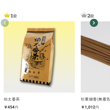
1
2
位
位
伯太番茶
杉葉線香(無着色
円
円
￥454
￥1,012