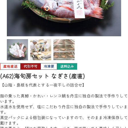
産地直送
代引不可
冷凍便
送料込み
(A62)海旬房セット なぎさ(産直)
【山陰・島根を代表とする一夜干しの詰合せ】
脂の乗った真鰺・かれい・レンコ鯛を丹念に独自の製法で手作りして
います。
水道水を使用せず、塩にこだわり丹念に独自の製法で手作りしていま
す。
真空パックによる個包装になっていますので、そのまま冷凍保存して
戴けます。