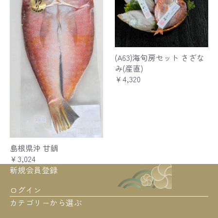
(A63)海旬房セット さざな
み(産直)
￥4,320
島根県沖 甘鯛
￥3,024
新規会員登録
ログイン
カテゴリーから選ぶ