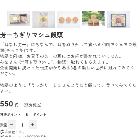
芳一ちぎりマシュ饅頭
『耳なし芳一』にちなんで、耳を取り外して食べる和風マシュマロ饅
頭(チョコ餡)です。
物語と同様、お菓子の芳一の耳にはお経が書かれていません。
みなさんで“耳を取り外し”、物語に触れてもらえます。
企画開発に携わった松江ゆかりある3名の楽しい世界に触れてみてく
ださい。
物語のように「うっかり」しませんようにと願って、食べてみてくだ
さい。
550
円
（消費税込）
獲得ポイント
6
ポイント
数量
在庫数：
あり
商品コード：
4980090041014