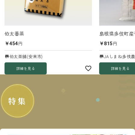
伯太番茶
島根県多伎町産
円
円
￥454
￥815
伯太茶舗(安来市)
JAしまね多伎農
詳細を見る
詳細を見る
特集