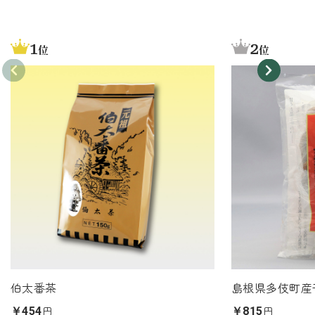
1
2
位
位
伯太番茶
島根県多伎町産
円
円
￥454
￥815