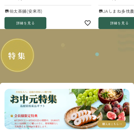
伯太茶舗(安来市)
JAしまね多伎農
詳細を見る
詳細を見る
特集