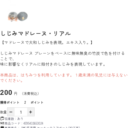
しじみマドレーヌ・リアル
【マドレーヌで大和しじみを表現。エキス入り。】
しじみマドレーヌ プレーンをベースに無味無臭の竹炭で色を付ける
ことで、
味に影響なくリアルに殻付きのしじみを表現しています。
本商品は、はちみつを利用しています。１歳未満の乳児には与えない
でください。
200
円
（消費税込）
獲得ポイント
2
ポイント
数量
在庫数：
あり
商品コード：
4595432653024
事業者名：
(株)長楽園 ケーキハウスアガート(松江市)