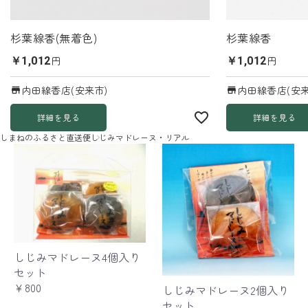
杉葉線香(無着色)
杉葉線香
円
円
￥1,012
￥1,012
内田線香店(安来市)
内田線香店(安来
詳細を見る
詳細を見る
しまねのふるさと直送便
しじみマドレーヌ・リアル
しじみマドレーヌ4個入り
セット
￥800
しじみマドレーヌ2個入り
セット