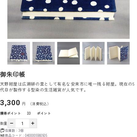
御朱印帳
天野紺屋は広瀬絣の里として有名な安来市に唯一残る紺屋。現在の5
代目が製作する型染の生活雑貨が人気です。
3,300
円
（消費税込）
獲得ポイント
33
ポイント
数量
在庫数：
3個
商品コード：
0400005580505