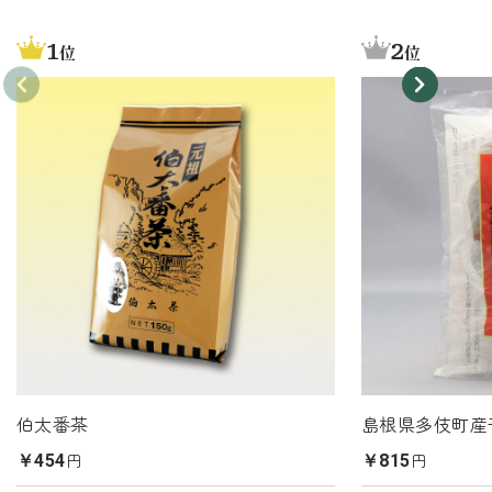
1
2
位
位
伯太番茶
島根県多伎町産
円
円
￥454
￥815