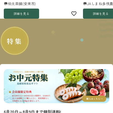
伯太茶舗(安来市)
JAしまね多伎農
詳細を見る
詳細を見る
特集
6月20日～8月9日まで特別送料!