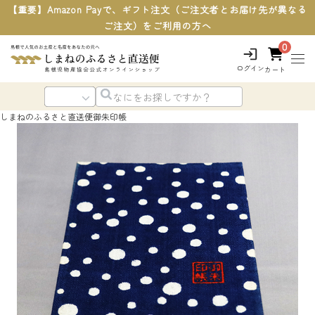
【重要】Amazon Payで、ギフト注文（ご注文者とお届け先が異なる
ご注文）をご利用の方へ
0
ログイン
カート
しまねのふるさと直送便
御朱印帳