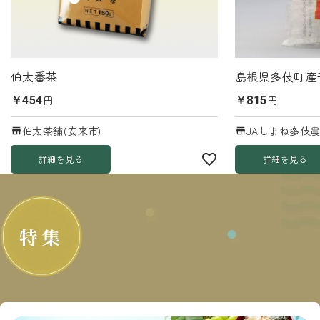
伯太番茶
島根県多伎町産
円
円
￥454
￥815
伯太茶舗(安来市)
JAしまね多伎農
詳細を見る
詳細を見る
特集