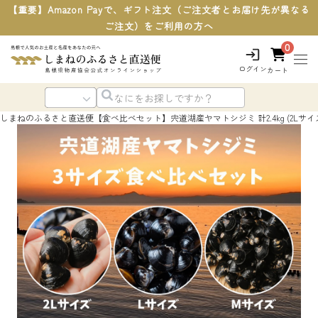
【重要】Amazon Payで、ギフト注文（ご注文者とお届け先が異なる
ご注文）をご利用の方へ
0
ログイン
カート
しまねのふるさと直送便
【食べ比べセット】宍道湖産ヤマトシジミ 計2.4kg (2Lサイズ0.