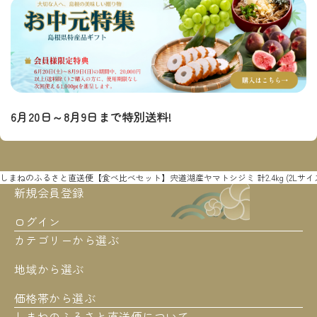
6月20日～8月9日まで特別送料!
しまねのふるさと直送便
【食べ比べセット】宍道湖産ヤマトシジミ 計2.4kg (2Lサイズ0.
新規会員登録
ログイン
カテゴリーから選ぶ
地域から選ぶ
価格帯から選ぶ
しまねのふるさと直送便について