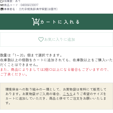
在庫数：
あり
商品コード：
0400061230017
事業者名：
三代目蜆漁師|奥宇賀屋(出雲市)
カートに入れる
お気に入りに追加
数量は「1～20」個まで選択できます。
在庫数以上の個数をカートに追加されても、在庫数以上をご購入いた
だくことはできません。
また、商品によりましては2個口以上になる場合もございますので、
ご了承ください。
環境保全への取り組みの一環として、お買物袋は有料にて販売して
おります。お買物袋がご入用の場合、
こちら
よりご希望のサイズを
カートに追加していただき、商品と併せてご注文をお願いいたしま
す。