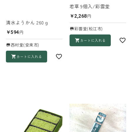
若草 9個入/彩雲堂
円
￥2,268
清水ようかん 260ｇ
彩雲堂(松江市)
円
￥594
カートに入れる
西村堂(安来市)
カートに入れる