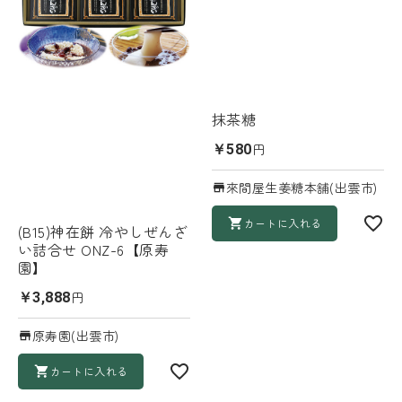
抹茶糖
円
￥580
來間屋生姜糖本舗(出雲市)
カートに入れる
(B15)神在餅 冷やしぜんざ
い詰合せ ONZ-6【原寿
園】
円
￥3,888
原寿園(出雲市)
カートに入れる