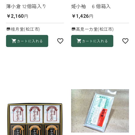
薄小倉 12個箱入り
姫小袖 ６個箱入
円
円
￥2,160
￥1,426
桂月堂(松江市)
高見一力堂(松江市)
カートに入れる
カートに入れる