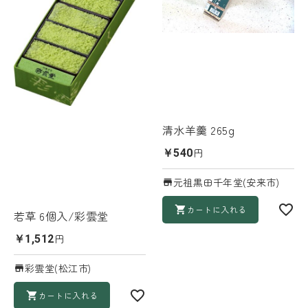
清水羊羹 265g
円
￥540
元祖黒田千年堂(安来市)
カートに入れる
若草 6個入/彩雲堂
円
￥1,512
彩雲堂(松江市)
カートに入れる