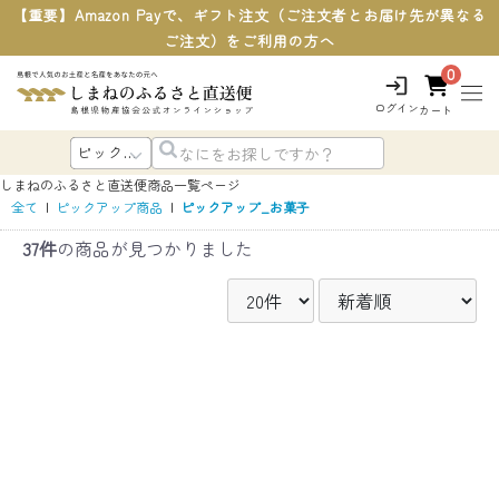
【重要】Amazon Payで、ギフト注文（ご注文者とお届け先が異なる
ご注文）をご利用の方へ
0
ログイン
カート
しまねのふるさと直送便
商品一覧ページ
全て
|
ピックアップ商品
|
ピックアップ_お菓子
37件
の商品が見つかりました