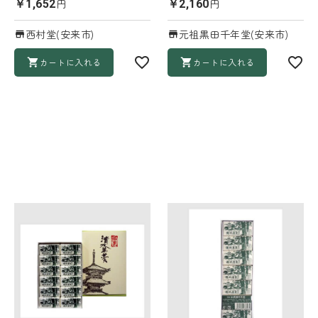
円
円
￥1,652
￥2,160
西村堂(安来市)
元祖黒田千年堂(安来市)
カートに入れる
カートに入れる