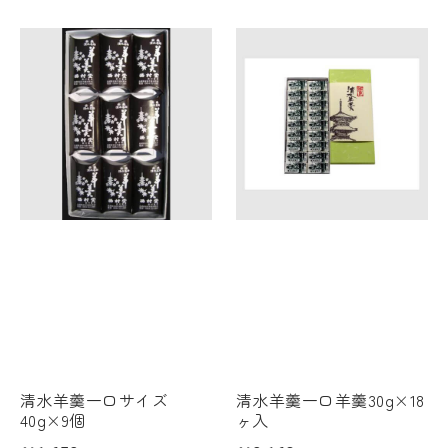
清水羊羹一口サイズ
清水羊羹一口羊羹30g×18
40g×9個
ヶ入