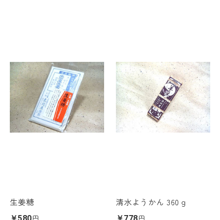
生姜糖
清水ようかん 360ｇ
円
円
￥580
￥778