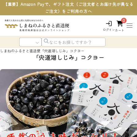
【重要】Amazon Payで、ギフト注文（ご注文者とお届け先が異なる
ご注文）をご利用の方へ
0
ログイン
カート
しまねのふるさと直送便
「宍道湖しじみ」コクヨー
「宍道湖しじみ」コクヨー