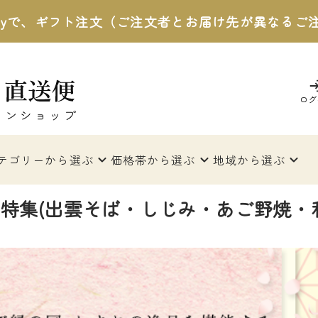
 Payで、ギフト注文（ご注文者とお届け先が異なる
ログ
テゴリー
から選ぶ
価格帯
から選ぶ
地域
から選ぶ
特集(出雲そば・しじみ・あご野焼・