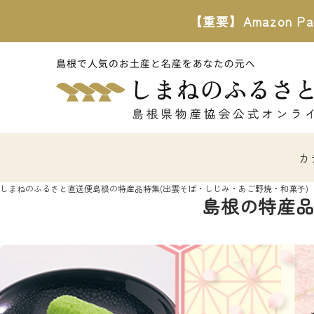
【重要】Amazon
カ
しまねのふるさと直送便
島根の特産品特集(出雲そば・しじみ・あご野焼・和菓子)
島根の特産品