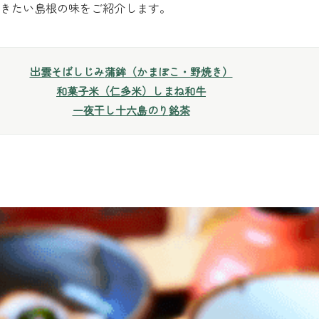
きたい島根の味をご紹介します。
出雲そば
しじみ
蒲鉾（かまぼこ・野焼き）
和菓子
米（仁多米）
しまね和牛
一夜干し
十六島のり
銘茶