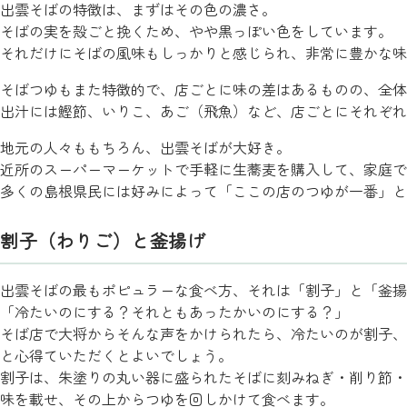
出雲そばの特徴は、まずはその色の濃さ。
そばの実を殻ごと挽くため、やや黒っぽい色をしています。
それだけにそばの風味もしっかりと感じられ、非常に豊かな味
そばつゆもまた特徴的で、店ごとに味の差はあるものの、全体
出汁には鰹節、いりこ、あご（飛魚）など、店ごとにそれぞれ
地元の人々ももちろん、出雲そばが大好き。
近所のスーパーマーケットで手軽に生蕎麦を購入して、家庭で
多くの島根県民には好みによって「ここの店のつゆが一番」と
割子（わりご）と釜揚げ
出雲そばの最もポピュラーな食べ方、それは「割子」と「釜揚
「冷たいのにする？それともあったかいのにする？」
そば店で大将からそんな声をかけられたら、冷たいのが割子、
と心得ていただくとよいでしょう。
割子は、朱塗りの丸い器に盛られたそばに刻みねぎ・削り節・
味を載せ、その上からつゆを回しかけて食べます。