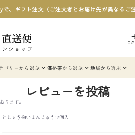
 Payで、ギフト注文（ご注文者とお届け先が異なる
ログ
テゴリー
から選ぶ
価格帯
から選ぶ
地域
から選ぶ
レビューを投稿
おります。
どじょう掬いまんじゅう12個入