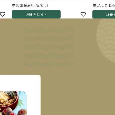
矢田醤油店(安来市)
JAしまね
詳細を見る
詳細