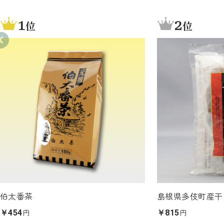
1
2
位
位
伯太番茶
島根県多伎町産干
円
円
￥454
￥815