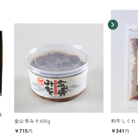
飲
金山寺みそ400g
和牛しぐれ
円
円
￥715
￥341