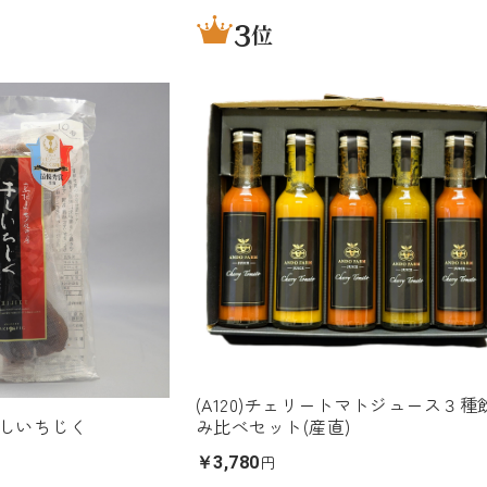
3
位
(A120)チェリートマトジュース３種
しいちじく
み比べセット(産直)
円
￥3,780