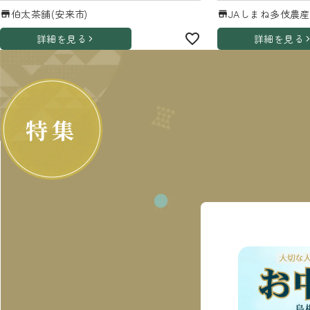
伯太茶舗(安来市)
JAしまね多伎農産
詳細を見る
詳細を見る
特集