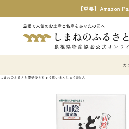
【重要】Amazon
カ
しまねのふるさと直送便
どじょう掬いまんじゅう8個入