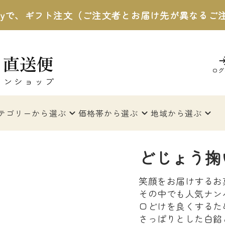
 Payで、ギフト注文（ご注文者とお届け先が異なる
ログ
テゴリー
から選ぶ
価格帯
から選ぶ
地域
から選ぶ
どじょう掬
笑顔をお届けするお
その中でも人気ナン
口どけを良くするた
さっぱりとした白餡