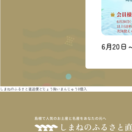
6月20日
しまねのふるさと直送便
どじょう掬いまんじゅう8個入