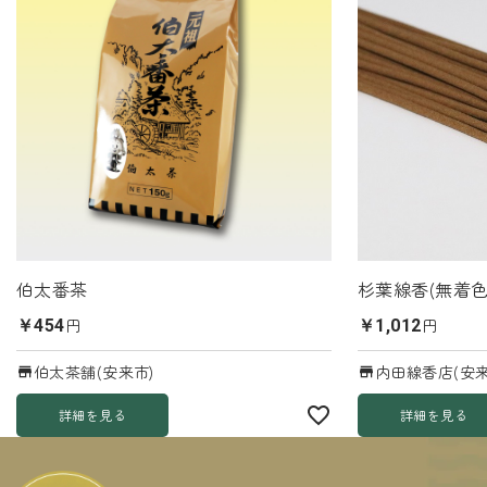
伯太番茶
杉葉線香(無着色
円
円
￥454
￥1,012
伯太茶舗(安来市)
内田線香店(安来
詳細を見る
詳細を見る