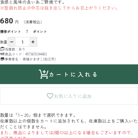
食感と風味の良いあご野焼です。
※型崩れ防止の中芯は抜き出してからお召上がりください。
680
円
（消費税込）
獲得ポイント
7
ポイント
数量
在庫数：
あり
商品コード：
4973670344483
事業者名：
寿隆かまぼこ(松江市)
カートに入れる
お気に入りに追加
数量は「1～20」個まで選択できます。
在庫数以上の個数をカートに追加されても、在庫数以上をご購入いた
だくことはできません。
また、商品によりましては2個口以上になる場合もございますので、