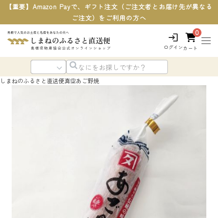
【重要】Amazon Payで、ギフト注文（ご注文者とお届け先が異なる
ご注文）をご利用の方へ
0
ログイン
カート
しまねのふるさと直送便
真空あご野焼