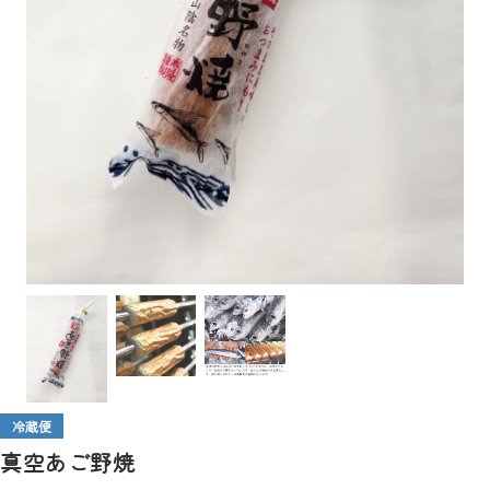
冷蔵便
真空あご野焼