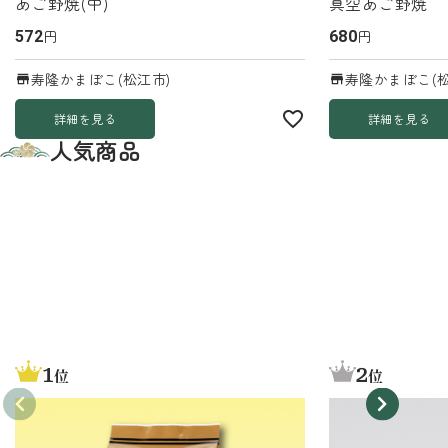
あご野焼(中)
真空あご野焼
円
円
572
680
寿隆かまぼこ(松江市)
寿隆かまぼこ(松
詳細を見る
詳細を見る
人気商品
1
2
位
位