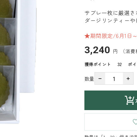
サブレ一枚に厳選さ
ダージリンティーや
★期間限定/6月1日～
3,240
円
（消費
獲得ポイント
32
ポイ
数量
数量は「1～20」個まで