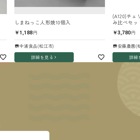
(A120)
しまねっこ人形焼10個入
み比べセット
円
円
￥1,188
￥3,780
中浦食品(松江市)
安藤農園(
詳細を見る
詳細