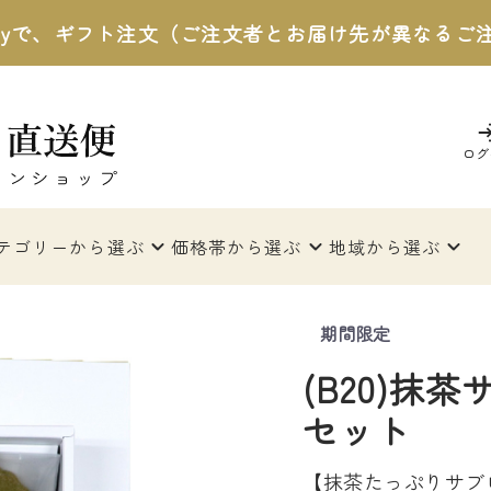
 Payで、ギフト注文（ご注文者とお届け先が異なる
ログ
テゴリー
から選ぶ
価格帯
から選ぶ
地域
から選ぶ
期間限定
(B20)抹
セット
【抹茶たっぷりサブ