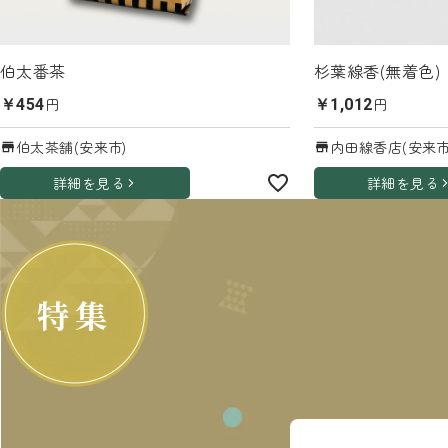
伯太番茶
杉葉線香(無着色)
円
円
￥454
￥1,012
伯太茶舗(安来市)
内田線香店(安来市
詳細を見る
詳細を見る
特集