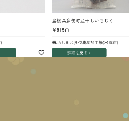
島根県多伎町産干しいちじく
円
￥815
)
JAしまね多伎農産加工場(出雲市)
詳細を見る