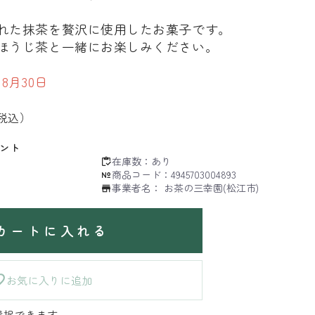
れた抹茶を贅沢に使用したお菓子です。
ほうじ茶と一緒にお楽しみください。
8月30日
税込）
ント
在庫数：
あり
商品コード：
4945703004893
事業者名：
お茶の三幸園(松江市)
カートに入れる
お気に入りに追加
選択できます。