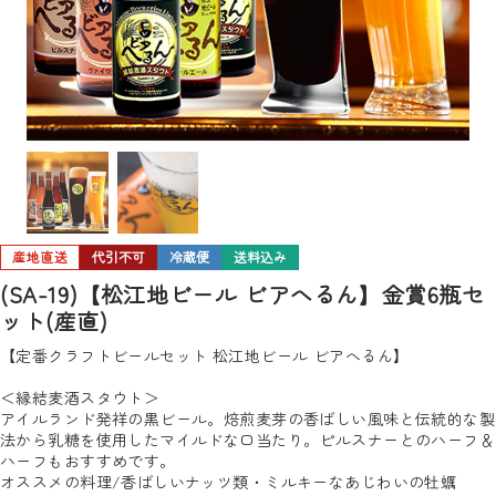
産地直送
代引不可
冷蔵便
送料込み
(SA-19)【松江地ビール ビアへるん】金賞6瓶セ
ット(産直)
【定番クラフトビールセット 松江地ビール ビアへるん】
＜縁結麦酒スタウト＞
アイルランド発祥の黒ビール。焙煎麦芽の香ばしい風味と伝統的な製
法から乳糖を使用したマイルドな口当たり。ピルスナーとのハーフ＆
ハーフもおすすめです。
オススメの料理/香ばしいナッツ類・ミルキーなあじわいの牡蠣