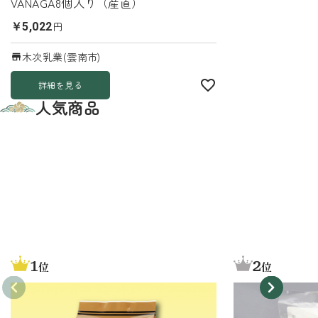
VANAGA8個入り（産直）
円
￥5,022
木次乳業(雲南市)
詳細を見る
人気商品
1
2
位
位