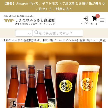
【重要】Amazon Payで、ギフト注文（ご注文者とお届け先が異なる
ご注文）をご利用の方へ
0
ログイン
カート
しまねのふるさと直送便
(SA-19)【松江地ビール ビアへるん】金賞6瓶セット(産直)