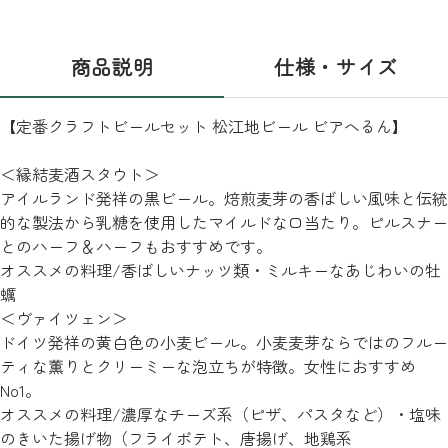
商品説明
仕様・サイズ
【定番クラフトビールセット 松江地ビール ビアへるん】
＜縁結麦酒スタウト＞
アイルランド発祥の黒ビール。焙煎麦芽の香ばしい風味と伝統
的な製法から乳糖を使用したマイルドな口当たり。ピルスナー
とのハーフ＆ハーフもおすすめです。
オススメの料理/香ばしいナッツ類・ミルキーなあじわいの牡
蠣
＜ヴァイツェン＞
ドイツ発祥の黄白色の小麦ビール。小麦麦芽ならではのフルー
ティな薫りとクリーミーな泡立ちが特徴。女性におすすめ
No1。
オススメの料理/濃厚なチーズ系（ピザ、パスタなど）・塩味
のきいた揚げ物（フライポテト、唐揚げ、地鶏系