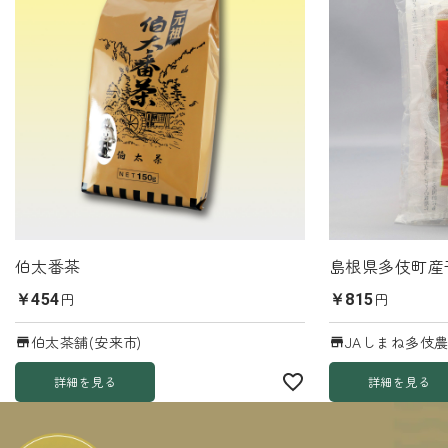
伯太番茶
島根県多伎町産
円
円
￥454
￥815
伯太茶舗(安来市)
JAしまね多伎農
詳細を見る
詳細を見る