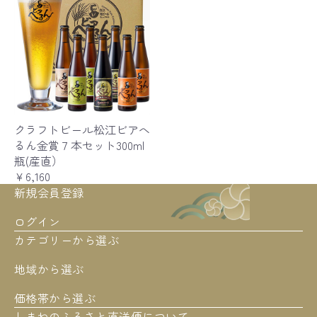
クラフトビール松江ビアへ
るん金賞７本セット300ml
瓶(産直）
￥6,160
新規会員登録
ログイン
カテゴリーから選ぶ
地域から選ぶ
価格帯から選ぶ
しまねのふるさと直送便について