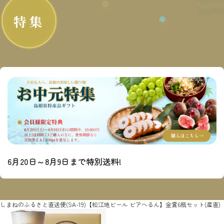
特集
6月20日～8月9日まで特別送料!
しまねのふるさと直送便
(SA-19)【松江地ビール ビアへるん】金賞6瓶セット(産直)