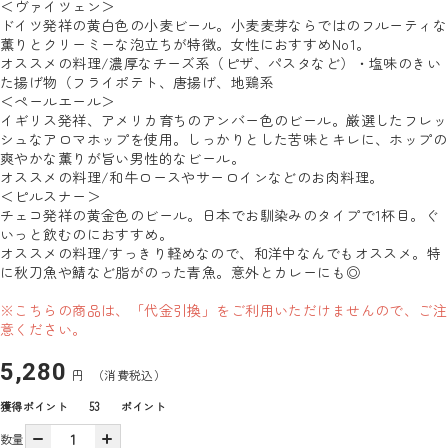
＜ヴァイツェン＞
ドイツ発祥の黄白色の小麦ビール。小麦麦芽ならではのフルーティな
薫りとクリーミーな泡立ちが特徴。女性におすすめNo1。
オススメの料理/濃厚なチーズ系（ピザ、パスタなど）・塩味のきい
た揚げ物（フライポテト、唐揚げ、地鶏系
＜ペールエール＞
イギリス発祥、アメリカ育ちのアンバー色のビール。厳選したフレッ
シュなアロマホップを使用。しっかりとした苦味とキレに、ホップの
爽やかな薫りが旨い男性的なビール。
オススメの料理/和牛ロースやサーロインなどのお肉料理。
＜ピルスナー＞
チェコ発祥の黄金色のビール。日本でお馴染みのタイプで1杯目。ぐ
いっと飲むのにおすすめ。
オススメの料理/すっきり軽めなので、和洋中なんでもオススメ。特
に秋刀魚や鯖など脂がのった青魚。意外とカレーにも◎
※こちらの商品は、「代金引換」をご利用いただけませんので、ご注
意ください。
5,280
円
（消費税込）
獲得ポイント
53
ポイント
数量