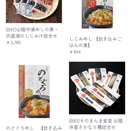
(B82)山陰中浦めしの素・
宍道湖のしじみ汁詰合せ
しじみめし 【炊き込みご
￥3,780
はんの素】
￥864
(B83)そのまんま食堂 山陰
沖産さかな５種詰合せ
のどぐろめし 【炊き込み