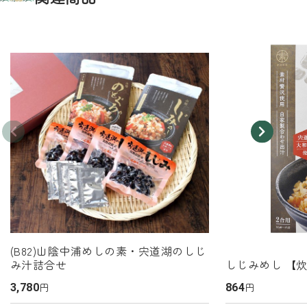
(B82)山陰中浦めしの素・宍道湖のしじ
み汁詰合せ
しじみめし 【
円
円
3,780
864