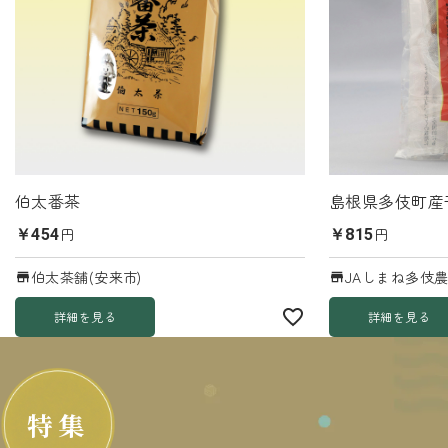
伯太番茶
島根県多伎町産
円
円
￥454
￥815
伯太茶舗(安来市)
JAしまね多伎農
詳細を見る
詳細を見る
特集