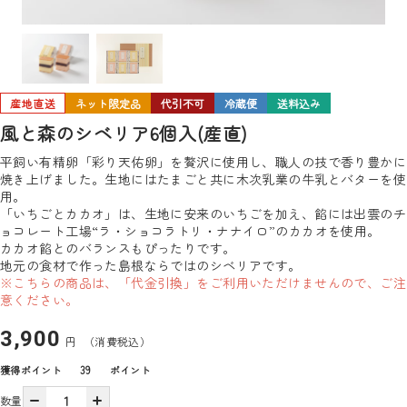
産地直送
ネット限定品
代引不可
冷蔵便
送料込み
風と森のシベリア6個入(産直)
平飼い有精卵「彩り天佑卵」を贅沢に使用し、職人の技で香り豊かに
焼き上げました。生地にはたまごと共に木次乳業の牛乳とバターを使
用。
「いちごとカカオ」は、生地に安来のいちごを加え、餡には出雲のチ
ョコレート工場“ラ・ショコラトリ・ナナイロ”のカカオを使用。
カカオ餡とのバランスもぴったりです。
地元の食材で作った島根ならではのシベリアです。
※こちらの商品は、「代金引換」をご利用いただけませんので、ご注
意ください。
3,900
円
（消費税込）
獲得ポイント
39
ポイント
数量