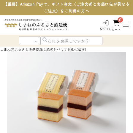
【重要】Amazon Payで、ギフト注文（ご注文者とお届け先が異なる
ご注文）をご利用の方へ
0
ログイン
カート
しまねのふるさと直送便
風と森のシベリア6個入(産直)