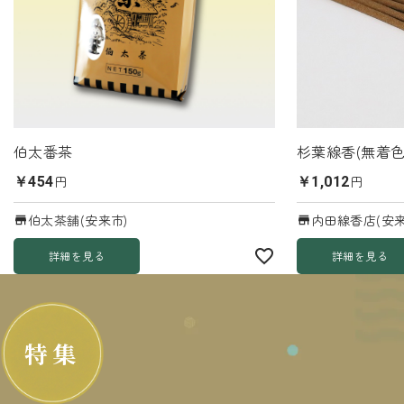
伯太番茶
杉葉線香(無着色
円
円
￥454
￥1,012
伯太茶舗(安来市)
内田線香店(安来
詳細を見る
詳細を見る
特集