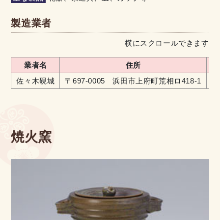
製造業者
横にスクロールできます
業者名
住所
佐々木硯城
〒697-0005 浜田市上府町荒相ロ418-1
08
焼火窯