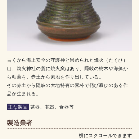
古くから海上安全の守護神と崇められた焼火（たくひ）
山、焼火神社の麓に焼火窯はあり、隠岐の樹木や海藻か
ら釉薬を、赤土から素地を作り出している。
その赤土から隠岐の大地特有の素朴で侘び寂びのある作
品が生まれる。
主な製品
茶器、花器、食器等
製造業者
横にスクロールできます