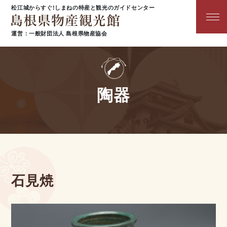
松江城からすぐ!しまねの特産と観光のガイドセンター
運営：一般財団法人 島根県物産協会
陶器
石見焼