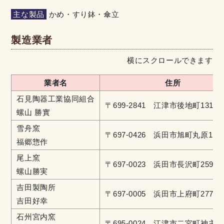
主な製品
かめ・すり鉢・傘立
製造業者
横にスクロールできます
業者名
住所
石見陶器工業協同組合
〒699-2841 江津市後地町1315
螺山 勝實
雪舟窯
〒697-0426 浜田市旭町丸原1
福郷惣作
尾上窯
〒697-0023 浜田市長沢町259-1
螺山勝実
吉田製陶所
〒697-0005 浜田市上府町2774
吉田好幸
石州宮内窯
〒695-0024 江津市二宮町神主221