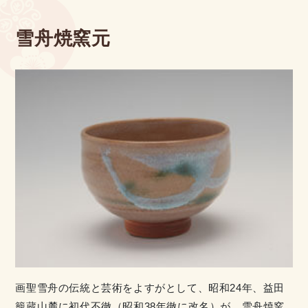
雪舟焼窯元
画聖雪舟の伝統と芸術をよすがとして、昭和24年、益田
籠蔵山麓に初代不徹（昭和38年徹に改名）が、雪舟焼窯