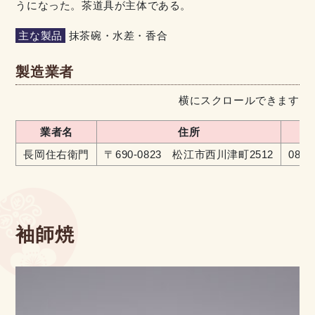
うになった。茶道具が主体である。
主な製品
抹茶碗・水差・香合
製造業者
横にスクロールできます
業者名
住所
電
長岡住右衛門
〒690-0823 松江市西川津町2512
0852
袖師焼