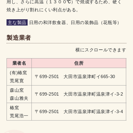
用し、さらに高温（１３００℃）で焼成するため、硬く
焼き上がり割れにくい利点がある。
主な製品
日用の和洋飲食器、日用の装飾品（花瓶等）
製造業者
横にスクロールできます
業者名
住所
(有)椿窯
〒699-2501 大田市温泉津町イ665-30
0
荒尾寛
森山窯
〒699-2501 大田市温泉津町温泉津イ-3-2
0
森山雅夫
椿窯
〒699-2501 大田市温泉津町温泉津イ-3-4
0
荒尾浩一