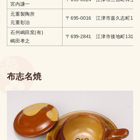
宮内謙一
元重製陶所
〒695-0016 江津市嘉久志町1236
元重彰治
石州嶋田窯(有)
〒699-2841 江津市後地町1315
嶋田孝之
布志名焼