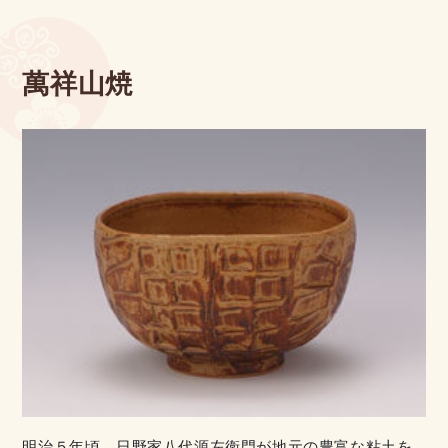
萬祥山焼
明治５年頃、日野家八代源左衛門が地元の豊富な粘土を