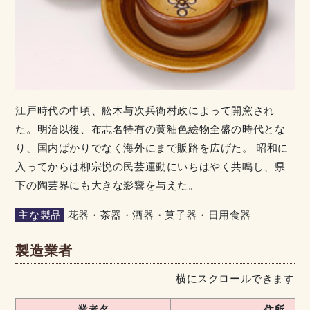
江戸時代の中頃、舩木与次兵衛村政によって開窯され
た。明治以後、布志名特有の黄釉色絵物全盛の時代とな
り、国内ばかりでなく海外にまで販路を広げた。 昭和に
入ってからは柳宗悦の民芸運動にいちはやく共鳴し、県
下の陶芸界にも大きな影響を与えた。
主な製品
花器・茶器・酒器・菓子器・日用食器
製造業者
横にスクロールできます
業者名
住所