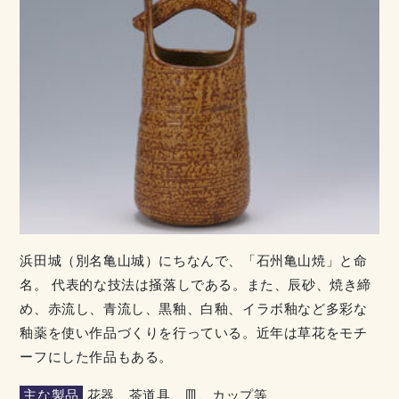
浜田城（別名亀山城）にちなんで、「石州亀山焼」と命
名。 代表的な技法は掻落しである。また、辰砂、焼き締
め、赤流し、青流し、黒釉、白釉、イラボ釉など多彩な
釉薬を使い作品づくりを行っている。近年は草花をモチ
ーフにした作品もある。
主な製品
花器、茶道具、皿、カップ等