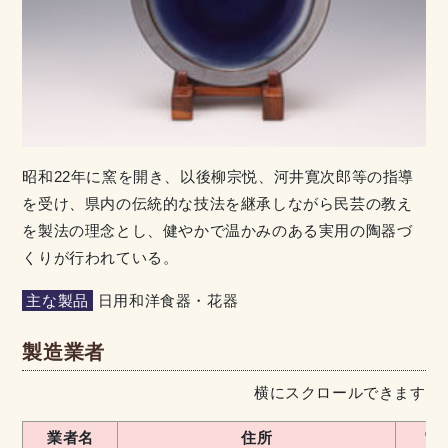
昭和22年に窯を開き、以後柳宗悦、河井寛次郎等の指導
を受け、県内の伝統的な技法を継承しながら民芸の教え
を製法の理念とし、健やかで温かみのある実用の陶器づ
くりが行われている。
主な製品
日用和洋食器・花器
製造業者
横にスクロールできます
業者名
住所
電