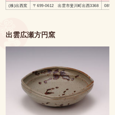
(株)出西窯
〒699-0612 出雲市斐川町出西3368
0853-
出雲広瀬方円窯