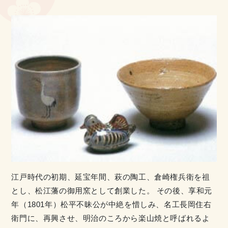
江戸時代の初期、延宝年間、萩の陶工、倉崎権兵衛を祖
とし、松江藩の御用窯として創業した。 その後、享和元
年（1801年）松平不昧公が中絶を惜しみ、名工長岡住右
衛門に、再興させ、明治のころから楽山焼と呼ばれるよ