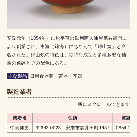
安政元年（1854年）に松平藩の御用商人油屋宗右衛門に
より創業され、中海（錦海）にちなんで「錦山焼」と命
名された。錦山焼の特色は、独特な成型と多種多彩な釉
薬の色調とその配色にある。
主な製品
日用食器類・茶器・花器
製造業者
横にスクロールできます
業者名
住所
電話番
中島剛史
〒692-0023 安来市黒井田町1987
0854-22-