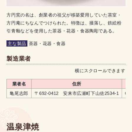
方円窯の名は、創業者の祖父が移築愛用していた茶室・
方円庵にちなんでつけられた。特徴は、掻落し、鉄絵粉
引青釉などを使用した茶器・花器・食器陶彫である。
主な製品
茶器・花器・食器
製造業者
横にスクロールできます
業者名
住所
亀尾志郎
〒692-0412 安来市広瀬町下山佐2534-1
08
温泉津焼